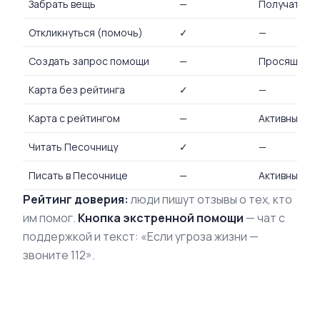
Забрать вещь
—
Получатель 
Откликнуться (помочь)
✓
—
Создать запрос помощи
—
Просящий / 
Карта без рейтинга
✓
—
Карта с рейтингом
—
Активный ро
Читать Песочницу
✓
—
Писать в Песочнице
—
Активный ро
Рейтинг доверия:
люди пишут отзывы о тех, кто
им помог.
Кнопка экстренной помощи
— чат с
поддержкой и текст: «Если угроза жизни —
звоните 112».